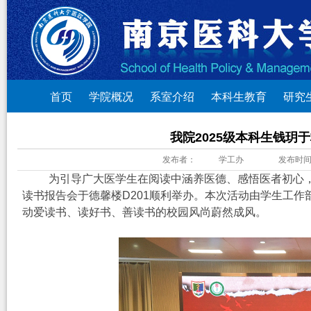
首页
学院概况
系室介绍
本科生教育
研究
我院2025级本科生钱玥
发布者：
学工办
发布时
为引导广大医学生在阅读中涵养医德、感悟医者初心，以
读书报告会于德馨楼D201顺利举办。
本次活动由学生工作
动爱读书、读好书、善读书的校园风尚蔚然成风。