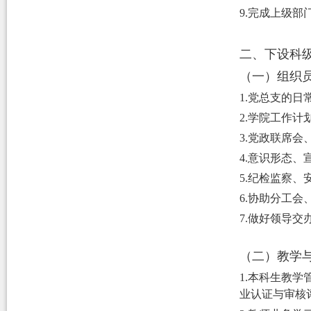
9.完成上级
二、下设科
（一）组织
1.
党
总支
的日
2.学院工作
3
.党政联席会
4
.意识形态、
5
.纪检监察、
6
.协助分工会
7
.做好领导交
（二）教学
1.本科生教
业认证与审核