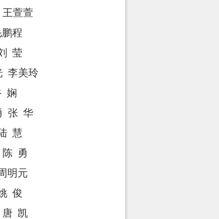
王萱萱
毛鹏程
刘
莹
光
李美玲
谷
娴
勇
张
华
陆
慧
陈
勇
周明元
姚
俊
唐
凯