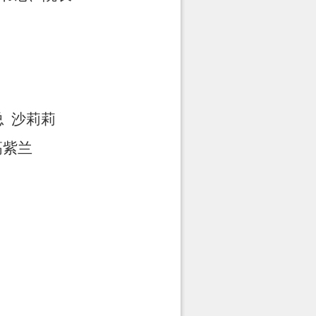
总
沙莉莉
高紫兰