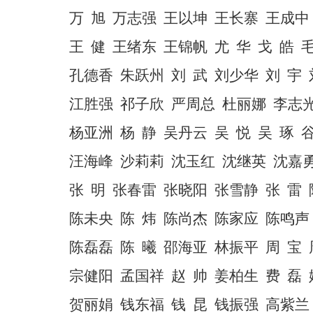
万
旭
万志强
王以坤
王长寨
王成中
王
健
王绪东
王锦帆
尤
华
戈
皓
孔德香
朱跃州
刘
武
刘少华
刘
宇
江胜强
祁子欣
严周总
杜丽娜
李志
杨亚洲
杨
静
吴丹云
吴
悦
吴
琢
汪海峰
沙莉莉
沈玉红
沈继英
沈嘉
张
明
张春雷
张晓阳
张雪静
张
雷
陈未央
陈
炜
陈尚杰
陈家应
陈鸣声
陈磊磊
陈
曦
邵海亚
林振平
周
宝
宗健阳
孟国祥
赵
帅
姜柏生
费
磊
贺丽娟
钱东福
钱
昆
钱振强
高紫兰