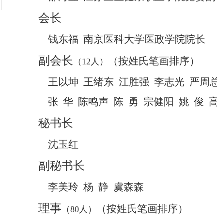
会长
钱东福
南京医科大学医政学院院长
副会长
（按姓氏笔画排序）
（
12人）
王以坤
王绪东
江胜强
李志光
严周
张
华
陈鸣声
陈
勇
宗健阳
姚
俊
秘书长
沈玉红
副秘书长
李美玲
杨
静
虞森森
理事
（按姓氏笔画排序）
（
80人）