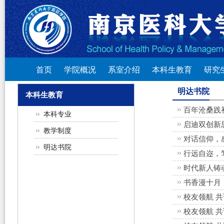
首页
学院概况
系室介绍
本科生教育
研究
明达书院
本科生教育
百年沧桑践
本科专业
启迪双创新
教学制度
对话信仰，
明达书院
行远自迩，
时代新人铸
书香漫十月
校友领航 
校友领航 