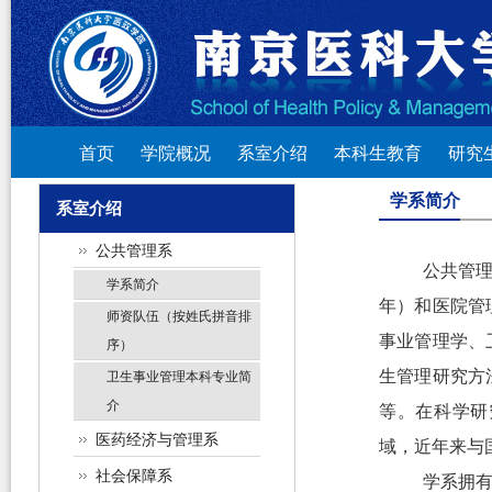
首页
学院概况
系室介绍
本科生教育
研究
学系简介
系室介绍
公共管理系
公共管
学系简介
年）和医院管
师资队伍（按姓氏拼音排
事业管理学、
序）
生管理研究方
卫生事业管理本科专业简
介
等。在科学研
医药经济与管理系
域，近年来与
社会保障系
学系拥