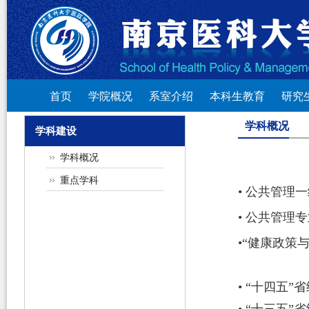
首页
学院概况
系室介绍
本科生教育
研究
学科概况
学科建设
学科概况
重点学科
•
公共管理一
•
公共管理专
•
“
健康政策与
• “十四五”