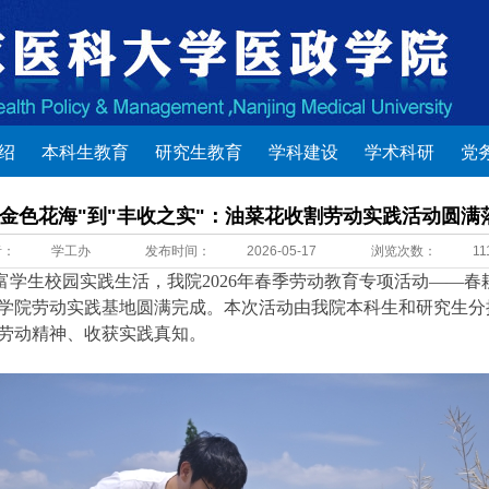
绍
本科生教育
研究生教育
学科建设
学术科研
党
"金色花海"到"丰收之实"：油菜花收割劳动实践活动圆满
者：
学工办
发布时间：
2026-05-17
浏览次数：
11
富学生校园实践生活，我院
2026年春季劳动教育专项活动——
学院劳动实践基地圆满完成。本次活动由我院本科生和研究生分
劳动精神、收获实践真知
。