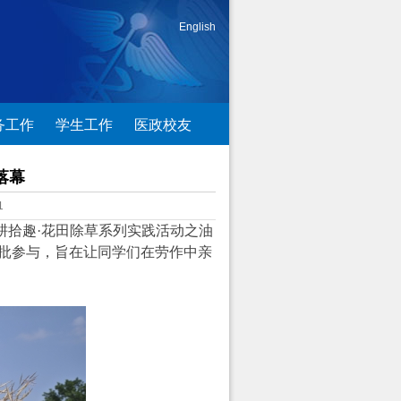
English
务工作
学生工作
医政校友
落幕
1
春耕拾趣·花田除草系列实践活动之油
批参与，旨在让同学们在劳作中亲