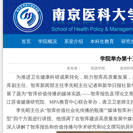
首页
学院概况
系室介绍
本科生教育
研究
学院举办第十
发布者：
医政学院
发布时
为推进卫生健康科研成果转化，助力智库高质量发展，
库副主任、智库新闻部主任
李先昭主任记者和
新华日报社新
展了题为
“
智库价值传播的媒体实践
——智库报告及理论文
江苏省健康研究院、MPA教育中心联合举办，唐卫卫老师主
李先昭主任从
“智库价值社会化传播的瓶颈”“媒体智库补
型”四个方面进行讲授。他强调了在智库建设高质量发展中
深入讲解了智库报告和价值传播与学术研究和论文撰写的异