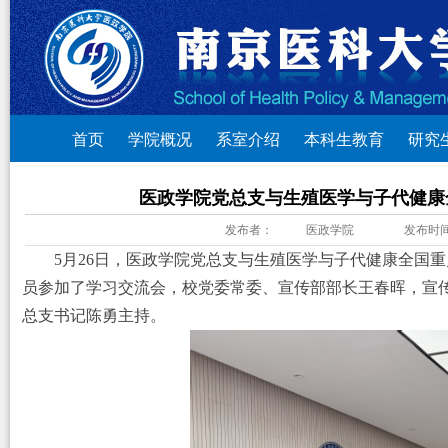
首页
学院概况
系室介绍
本科生教育
研究
医政学院党总支与生殖医学与子代健康
发布者：
医政学院
发布时
5
月
26
日，医政学院党总支与生殖医学与子代健康全国重
员参加了学习交流会，校党委常委、宣传部部长王春晖，宣
总支书记陈勇主持。