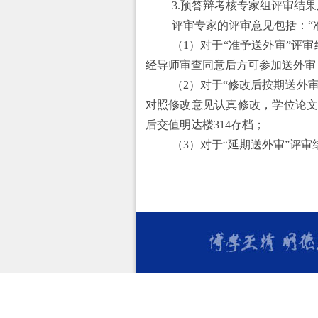
3.
预
答辩考核专家组评审结果
评审专家的评审意见包括：
“
（1）对于“准予
送外审
”评
经导师审查同意后方可参加
送外审
（2）对于“修改后
按期送外
对照修改意见认真修改，学位论
后交
值明达楼
314
存档
；
（3）对于“
延期送外审
”评审