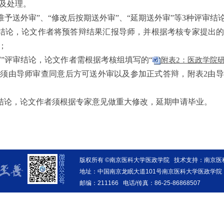
及处理
。
准予
送外审
”、“
修改后
按期送外审
”、“
延期送外审
”
等
3种评审结
审结论，论文作者将预答辩结果汇报导师，并根据考核专家提出
；
审
”评审结论，论文作者需根据考核组填写的“
附表2：医政学院研
文须由导师审查同意后方可
送外审以及参加正式
答辩，附表
2
由导
结论，论文作者须根据专家意见做重大修改
，
延期
申请
毕业。
版权所有 ©南京医科大学医政学院 技术支持：南京
地址：中国南京龙眠大道101号南京医科大学医政学院
邮编：211166 电话/传真：86-25-86868507