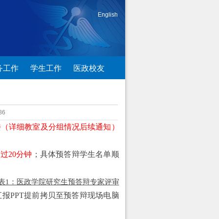
English
务工作
学生工作
医政校友
86
楼（详细教室及分组情况后续通知）
过20分钟
；具体
预答辩学生名单
顺
表1：医政学院研究生预答辩专家评审
汇报PPT提前拷贝至
预
答辩现场电脑