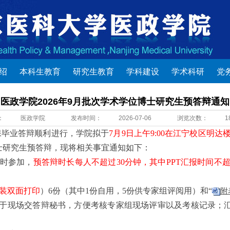
绍
本科生教育
研究生教育
学科建设
学术科研
党
医政学院2026年9月批次学术学位博士研究生预答辩通知
：
医政学院
发布时间：
2026-07-06
浏览次数：
1
保毕业答辩顺利进行，学院拟
于
7
月
9
日
上午
9
:
0
0在江宁校区明达
士研究生
预答辩，现将相关事宜通知如下：
准时参加，
预答辩时长每人
不超过
30
分钟
，
其中
PPT汇报时间不超
装双面打印
）
6
份（其中
1份自用，
5
份供专家组评阅用）
和
“
附
于现场交答辩秘书，方便考核专家组现场评审
以及考核记录
；