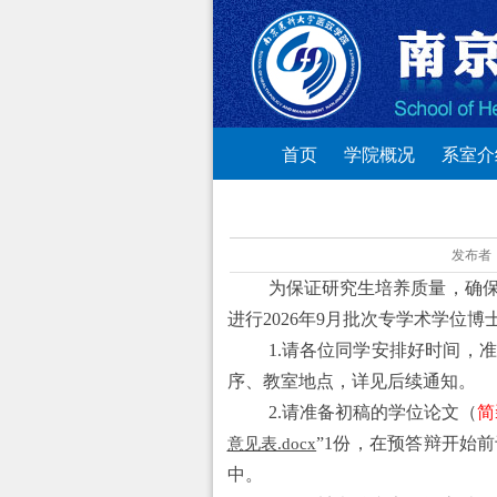
首页
学院概况
系室介
发布者
为保证研究生培养质量，确
进行
2
02
6
年
9
月批次专学术学位博
1.请各位同学安排好时间，
序、教室地点，
详见
后续通知。
2.请准备
初
稿的
学位论文
（
简
”1份，在
预
答辩开始前
意见表.docx
中
。