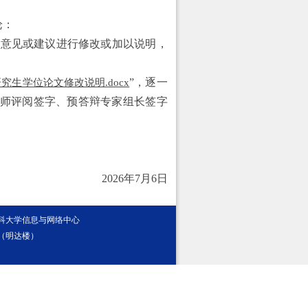
论：
的意见或建议进行修改或加以说明，
”，逐一
究生学位论文修改说明.docx
师评阅签字
、预答辩专家组长签字
202
6
年
7
月
6
日
医科大学信息与网络中心
（明达楼）