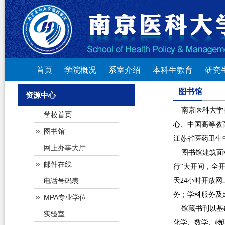
首页
学院概况
系室介绍
本科生教育
研究
图书馆
资源中心
南京医科大学图书
学校首页
心、中国高等教
图书馆
江苏省医药卫生
网上办事大厅
图书馆建筑面积
邮件在线
行“大开间，全
电话号码表
天24小时开放
务；学科服务及
MPA专业学位
馆藏书刊以基础
实验室
化学、数学、物